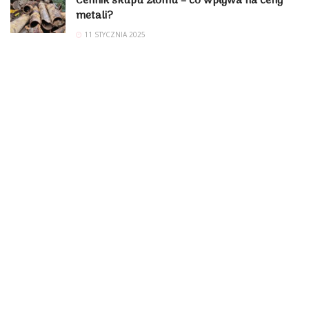
Cennik skupu złomu – co wpływa na ceny
metali?
11 STYCZNIA 2025