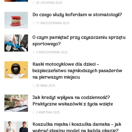
20 GRUDNIA 2025
Do czego służy koferdam w stomatologii?
11 PAŹDZIERNIKA 2025
O czym pamiętać przy czyszczeniu sprzętu
sportowego?
3 PAŹDZIERNIKA 2025
Kaski motocyklowe dla dzieci –
bezpieczeństwo najmłodszych pasażerów
na pierwszym miejscu
20 MAJA 2025
Jak kredyt wpływa na codzienność?
Praktyczne wskazówki z życia wzięte
2 KWIETNIA 2025
Koszulka męska i koszulka damska – jak
wybrać idealny model na każdą okazję?