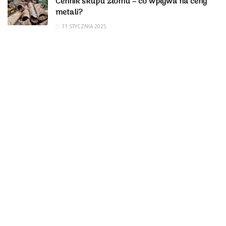
Cennik skupu złomu – co wpływa na ceny
metali?
11 STYCZNIA 2025