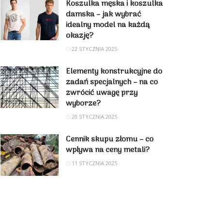
Koszulka męska i koszulka
damska – jak wybrać
idealny model na każdą
okazję?
22 STYCZNIA 2025
Elementy konstrukcyjne do
zadań specjalnych – na co
zwrócić uwagę przy
wyborze?
20 STYCZNIA 2025
Cennik skupu złomu – co
wpływa na ceny metali?
11 STYCZNIA 2025