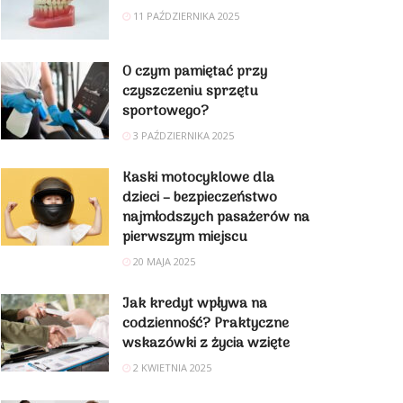
11 PAŹDZIERNIKA 2025
O czym pamiętać przy
czyszczeniu sprzętu
sportowego?
3 PAŹDZIERNIKA 2025
Kaski motocyklowe dla
dzieci – bezpieczeństwo
najmłodszych pasażerów na
pierwszym miejscu
20 MAJA 2025
Jak kredyt wpływa na
codzienność? Praktyczne
wskazówki z życia wzięte
2 KWIETNIA 2025