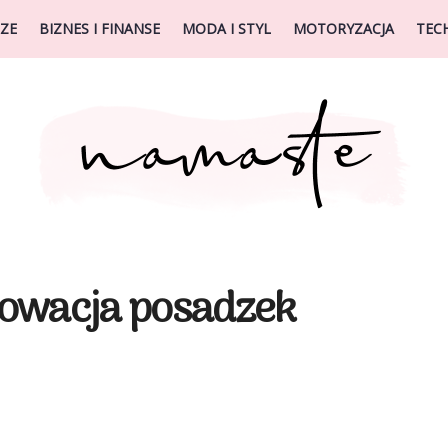
ZE
BIZNES I FINANSE
MODA I STYL
MOTORYZACJA
TEC
nowacja posadzek