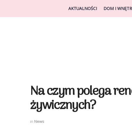
AKTUALNOŚCI
DOM I WNĘTR
Na czym polega re
żywicznych?
in
News