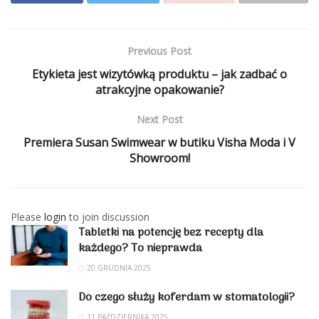
Previous Post
Etykieta jest wizytówką produktu – jak zadbać o
atrakcyjne opakowanie?
Next Post
Premiera Susan Swimwear w butiku Visha Moda i V
Showroom!
Please
login
to join discussion
Tabletki na potencję bez recepty dla
każdego? To nieprawda
20 GRUDNIA 2025
Do czego służy koferdam w stomatologii?
11 PAŹDZIERNIKA 2025