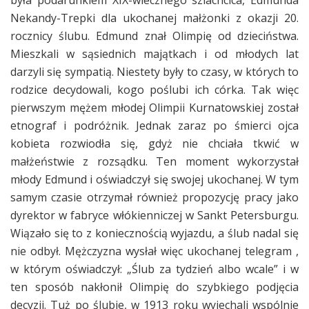
Nekandy-Trepki dla ukochanej małżonki z okazji 20.
rocznicy ślubu. Edmund znał Olimpię od dzieciństwa.
Mieszkali w sąsiednich majątkach i od młodych lat
darzyli się sympatią. Niestety były to czasy, w których to
rodzice decydowali, kogo poślubi ich córka. Tak więc
pierwszym mężem młodej Olimpii Kurnatowskiej został
etnograf i podróżnik. Jednak zaraz po śmierci ojca
kobieta rozwiodła się, gdyż nie chciała tkwić w
małżeństwie z rozsądku. Ten moment wykorzystał
młody Edmund i oświadczył się swojej ukochanej. W tym
samym czasie otrzymał również propozycję pracy jako
dyrektor w fabryce włókienniczej w Sankt Petersburgu.
Wiązało się to z koniecznością wyjazdu, a ślub nadal się
nie odbył. Mężczyzna wysłał więc ukochanej telegram ,
w którym oświadczył: „Ślub za tydzień albo wcale” i w
ten sposób nakłonił Olimpię do szybkiego podjęcia
decyzji. Tuż po ślubie, w 1913 roku wyjechali wspólnie