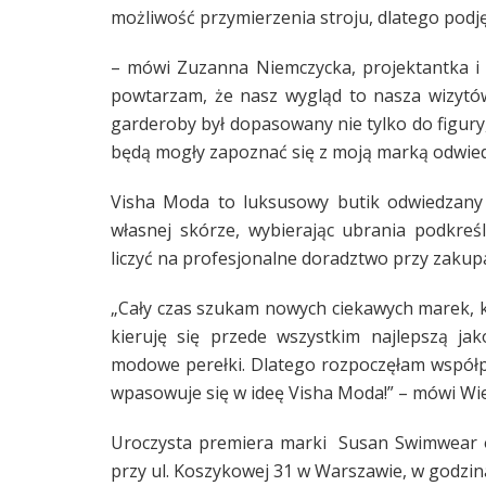
możliwość przymierzenia stroju, dlatego podj
– mówi Zuzanna Niemczycka, projektantka i 
powtarzam, że nasz wygląd to nasza wizytów
garderoby był dopasowany nie tylko do figury, 
będą mogły zapoznać się z moją marką odwied
Visha Moda to luksusowy butik odwiedzany 
własnej skórze, wybierając ubrania podkre
liczyć na profesjonalne doradztwo przy zakup
„Cały czas szukam nowych ciekawych marek, k
kieruję się przede wszystkim najlepszą ja
modowe perełki. Dlatego rozpoczęłam współp
wpasowuje się w ideę Visha Moda!” – mówi Wie
Uroczysta premiera marki Susan Swimwear 
przy ul. Koszykowej 31 w Warszawie, w godzina