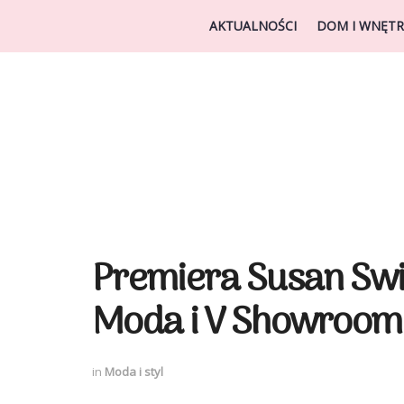
AKTUALNOŚCI
DOM I WNĘTR
Premiera Susan Swi
Moda i V Showroom
in
Moda i styl