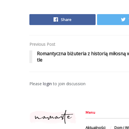
Share
Previous Post
Romantyczna biżuteria z historią miłosną 
tle
Please
login
to join discussion
Menu
Aktualności
Dom i W