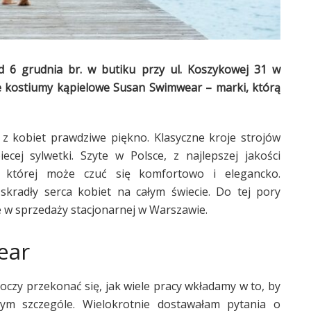
d 6 grudnia br. w butiku przy ul. Koszykowej 31 w
 kostiumy kąpielowe Susan Swimwear – marki, którą
 kobiet prawdziwe piękno. Klasyczne kroje strojów
ecej sylwetki. Szyte w Polsce, z najlepszej jakości
w której może czuć się komfortowo i elegancko.
skradły serca kobiet na całym świecie. Do tej pory
że w sprzedaży stacjonarnej w Warszawie.
ear
oczy przekonać się, jak wiele pracy wkładamy w to, by
m szczególe. Wielokrotnie dostawałam pytania o