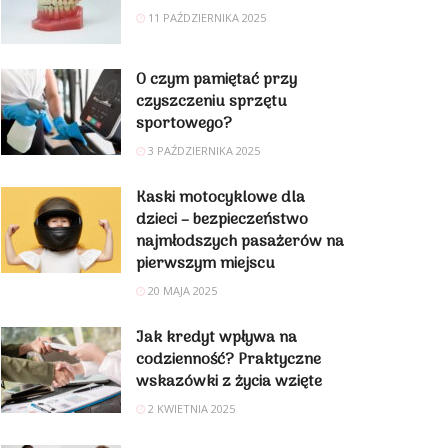
11 PAŹDZIERNIKA 2025
O czym pamiętać przy
czyszczeniu sprzętu
sportowego?
3 PAŹDZIERNIKA 2025
Kaski motocyklowe dla
dzieci – bezpieczeństwo
najmłodszych pasażerów na
pierwszym miejscu
20 MAJA 2025
Jak kredyt wpływa na
codzienność? Praktyczne
wskazówki z życia wzięte
2 KWIETNIA 2025