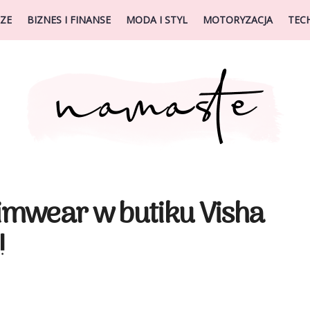
ZE
BIZNES I FINANSE
MODA I STYL
MOTORYZACJA
TEC
mwear w butiku Visha
!