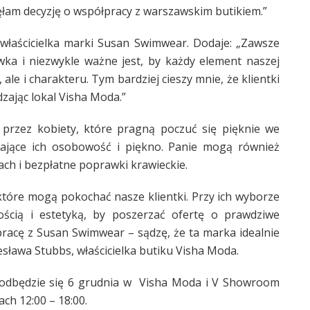
ęłam decyzję o współpracy z warszawskim butikiem.”
właścicielka marki Susan Swimwear. Dodaje: „Zawsze
ka i niezwykle ważne jest, by każdy element naszej
ale i charakteru. Tym bardziej cieszy mnie, że klientki
zając lokal Visha Moda.”
przez kobiety, które pragną poczuć się pięknie we
ślające ich osobowość i piękno. Panie mogą również
ach i bezpłatne poprawki krawieckie.
tóre mogą pokochać nasze klientki. Przy ich wyborze
kością i estetyką, by poszerzać ofertę o prawdziwe
racę z Susan Swimwear – sądzę, że ta marka idealnie
sława Stubbs, właścicielka butiku Visha Moda.
odbędzie się 6 grudnia w Visha Moda i V Showroom
ch 12:00 – 18:00.