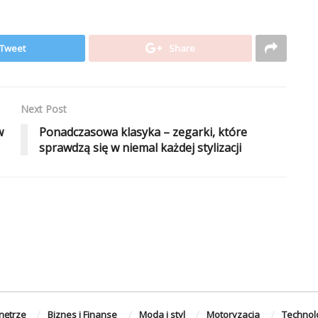
Tweet
Share
Next Post
w
Ponadczasowa klasyka – zegarki, które
sprawdzą się w niemal każdej stylizacji
nętrze
Biznes i Finanse
Moda i styl
Motoryzacja
Technol