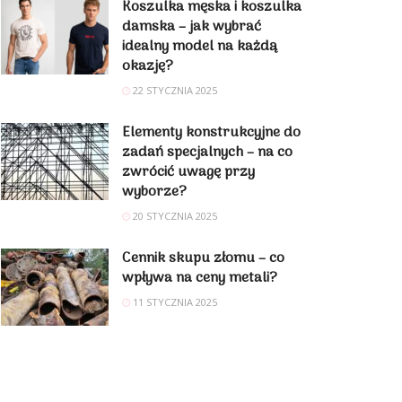
Koszulka męska i koszulka
damska – jak wybrać
idealny model na każdą
okazję?
22 STYCZNIA 2025
Elementy konstrukcyjne do
zadań specjalnych – na co
zwrócić uwagę przy
wyborze?
20 STYCZNIA 2025
Cennik skupu złomu – co
wpływa na ceny metali?
11 STYCZNIA 2025